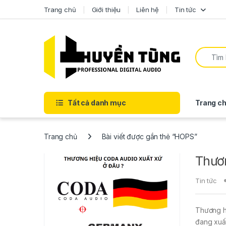
Trang chủ
Giới thiệu
Liên hệ
Tin tức
Tất cả danh mục
Trang ch
Trang chủ
Bài viết được gắn thẻ “HOPS”
Thươn
Tin tức
Thương hi
đang xuất