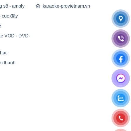
g số - amply
karaoke-provietnam.vn
- cục đẩy
e
ke VOD - DVD-
nhạc
m thanh