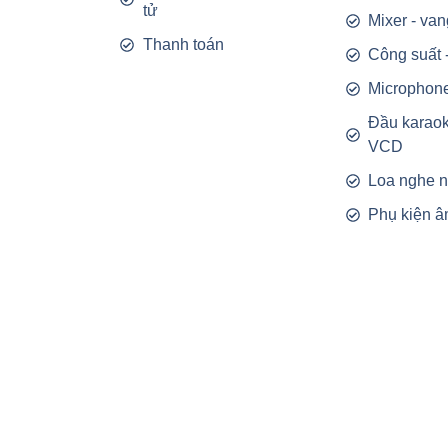
tử
Mixer - van
Thanh toán
Công suất 
Microphon
Đầu karao
VCD
Loa nghe 
Phụ kiện â