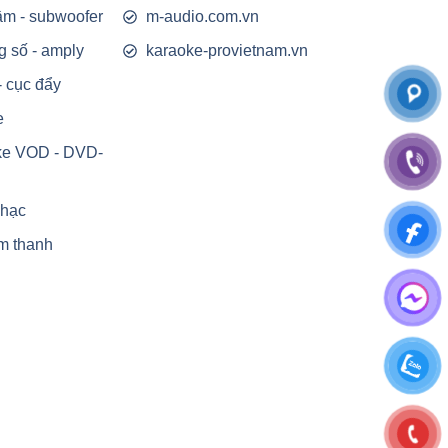
rầm - subwoofer
m-audio.com.vn
g số - amply
karaoke-provietnam.vn
- cục đẩy
e
ke VOD - DVD-
nhạc
m thanh