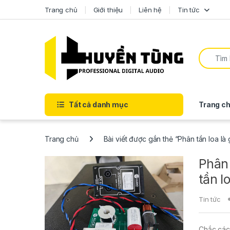
Trang chủ
Giới thiệu
Liên hệ
Tin tức
Tất cả danh mục
Trang ch
Trang chủ
Bài viết được gắn thẻ “Phân tần loa là 
Phân 
tần l
Tin tức
Chắc các