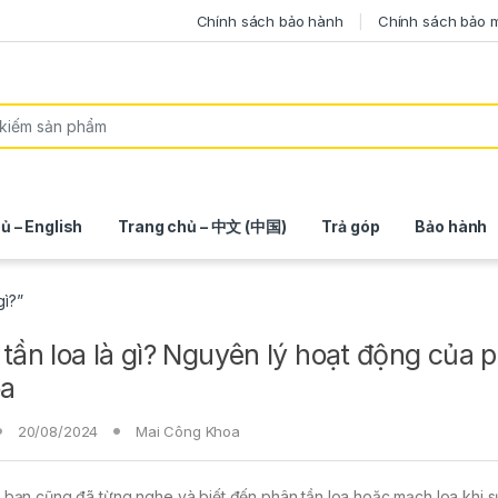
Chính sách bảo hành
Chính sách bảo 
ủ – English
Trang chủ – 中文 (中国)
Trả góp
Bảo hành
gì?”
tần loa là gì? Nguyên lý hoạt động của 
oa
20/08/2024
Mai Công Khoa
 bạn cũng đã từng nghe và biết đến phân tần loa hoặc mạch loa khi 