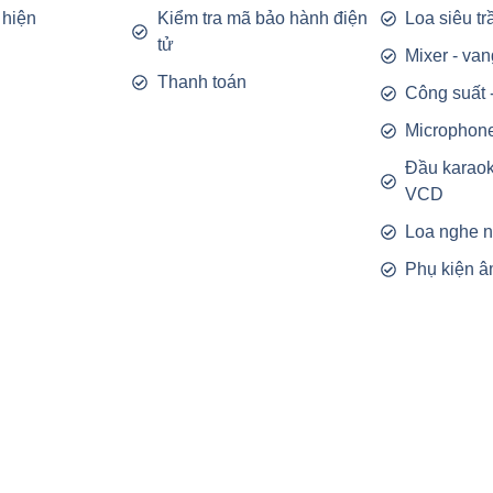
 hiện
Kiểm tra mã bảo hành điện
Loa siêu t
tử
Mixer - van
Thanh toán
Công suất 
Microphon
Đầu karao
VCD
Loa nghe 
Phụ kiện â