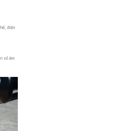
 thế, điện
ần số âm