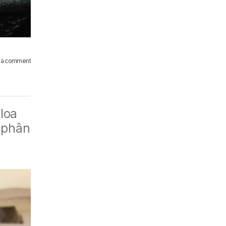
 a comment
loa
 phân