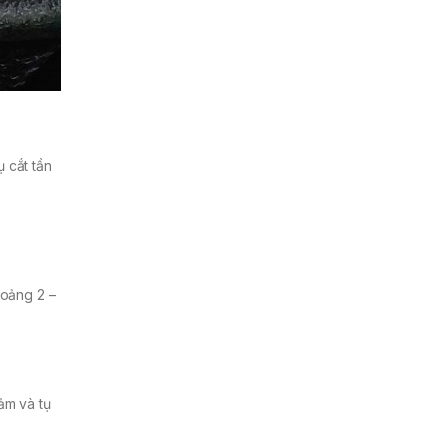
 cắt tần
hoảng 2 –
ảm và tụ