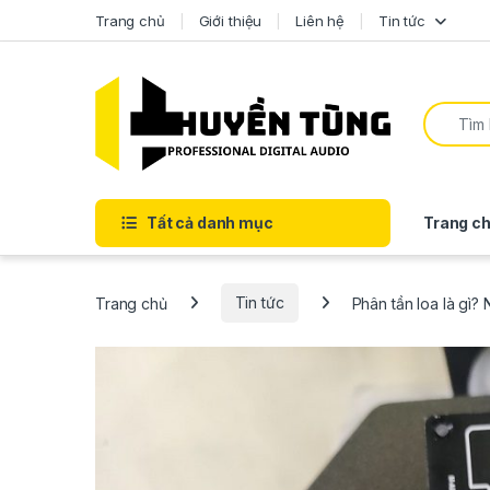
Trang chủ
Giới thiệu
Liên hệ
Tin tức
Tất cả danh mục
Trang ch
Trang chủ
Tin tức
Phân tần loa là gì?