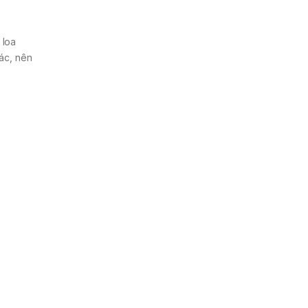
 loa
hác, nên