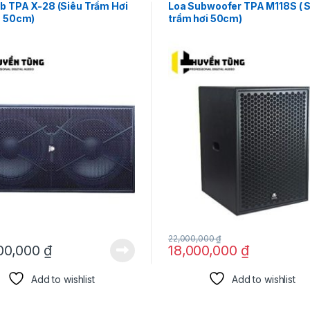
b TPA X-28 (Siêu Trầm Hơi
Loa Subwoofer TPA M118S ( S
s 50cm)
trầm hơi 50cm)
22,000,000
₫
00,000
₫
18,000,000
₫
Add to wishlist
Add to wishlist