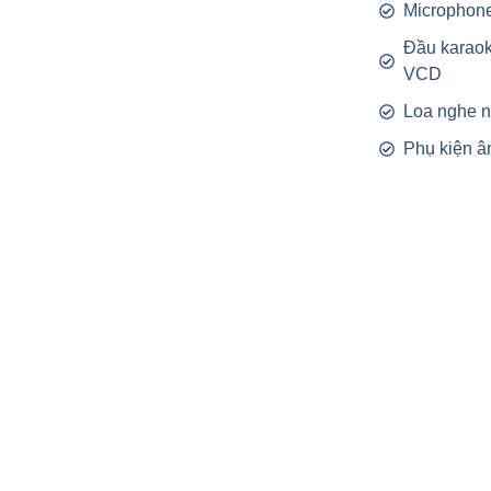
Microphon
Đầu karao
VCD
Loa nghe 
Phụ kiện â