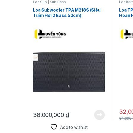
Loa Sub | Sub Bass
Loa kar
Loa Subwoofer TPA M218S (Siêu
Loa T
Trầm Hơi 2 Bass 50cm)
Hoàn 
32,0
38,000,000
₫
34,000
Add to wishlist