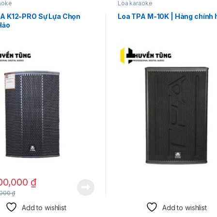
aoke
Loa karaoke
PA K12-PRO Sự Lựa Chọn
Loa TPA M-10K | Hàng chính
Hảo
00,000
₫
,000
₫
Add to wishlist
Add to wishlist