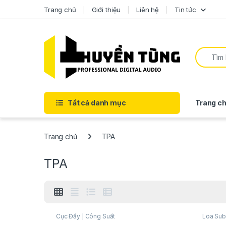
Trang chủ
Giới thiệu
Liên hệ
Tin tức
Tất cả danh mục
Trang ch
Trang chủ
TPA
TPA
Cục Đẩy | Công Suất
Loa Sub