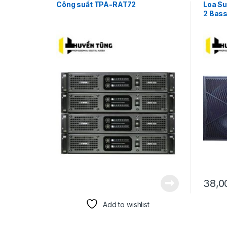
Công suất TPA-RAT72
Loa Su
2 Bas
38,0
Add to wishlist