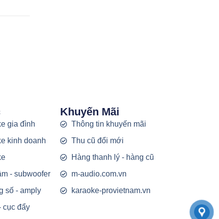
c
Khuyến Mãi
e gia đình
Thông tin khuyến mãi
e kinh doanh
Thu cũ đổi mới
ke
Hàng thanh lý - hàng cũ
rầm - subwoofer
m-audio.com.vn
g số - amply
karaoke-provietnam.vn
- cục đẩy