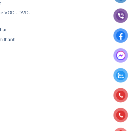
e
ke VOD - DVD-
nhạc
m thanh