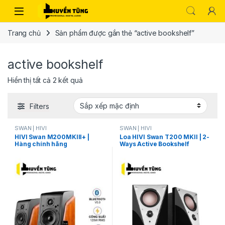
Trang chủ
Sản phẩm được gắn thẻ “active bookshelf”
active bookshelf
Hiển thị tất cả 2 kết quả
Filters
SWAN | HIVI
SWAN | HIVI
HIVI Swan M200MKIII+ |
Loa HIVI Swan T200 MKII | 2-
Hàng chính hãng
Ways Active Bookshelf