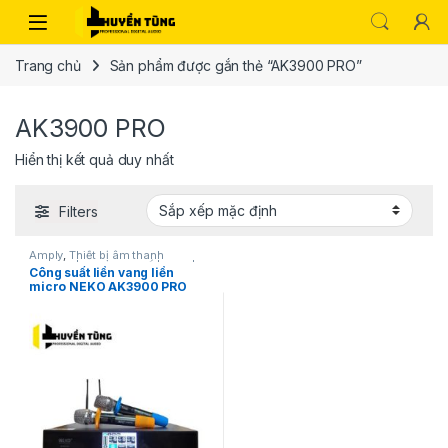
Trang chủ
Sản phẩm được gắn thẻ “AK3900 PRO”
AK3900 PRO
Hiển thị kết quả duy nhất
Filters
Amply
,
Thiết bị âm thanh
karaoke | KTV
,
Vang Số | Mixer|
Công suất liền vang liền
Vang cơ
micro NEKO AK3900 PRO