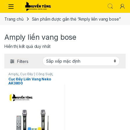
Trang chủ
Sản phẩm được gắn thẻ “Amply liền vang bose”
Amply liền vang bose
Hiển thị kết quả duy nhất
Filters
Amply
,
Cục Đẩy | Công Suất
,
Thiết bị âm thanh karaoke | KTV
,
Cục Đẩy Liền Vang Neko
Vang Số | Mixer| Vang cơ
AK3800