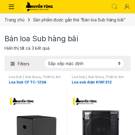
Trang chủ
Sản phẩm được gắn thẻ “Bán loa Sub hàng bãi”
Bán loa Sub hàng bãi
Hiển thị tất cả 3 kết quả
Filters
Loa Sub | Sub Bass
,
Thiết bị âm
Loa Sub | Sub Bass
,
Thiết bị âm
thanh karaoke | KTV
thanh karaoke | KTV
Loa Sub CF TC-12SA
Loa sub điện KIWI S12