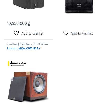
10,950,000
₫
Add to wishlist
Add to wishlist
Loa Sub | Sub Bass
,
Thiết bị âm
thanh karaoke | KTV
Loa sub điện KIWI S12+