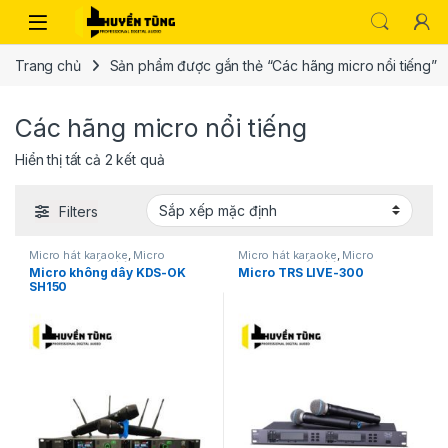
Trang chủ
Sản phẩm được gắn thẻ “Các hãng micro nổi tiếng”
Các hãng micro nổi tiếng
Hiển thị tất cả 2 kết quả
Filters
Micro hát karaoke
,
Micro
Micro hát karaoke
,
Micro
karaoke
,
Thiết bị âm thanh
karaoke
,
Thiết bị âm thanh
Micro không dây KDS-OK
Micro TRS LIVE-300
karaoke | KTV
karaoke | KTV
SH150