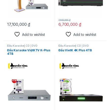
7,500,000
₫
17,100,000
₫
6,700,000
₫
Add to wishlist
Add to wishlist
Đầu Karaoke| CD | DVD
Đầu Karaoke| CD | DVD
Đầu Karaoke ViệtKTV K-Plus
Đầu VietK 4K Plus 4TB
4TB