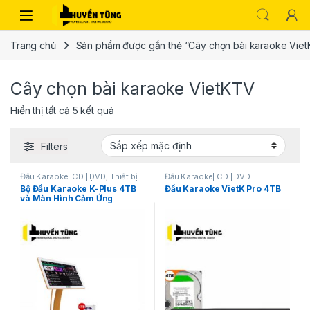
Trang chủ
Sản phẩm được gắn thẻ “Cây chọn bài karaoke Vie
Cây chọn bài karaoke VietKTV
Hiển thị tất cả 5 kết quả
Filters
Đầu Karaoke| CD | DVD
,
Thiết bị
Đầu Karaoke| CD | DVD
âm thanh karaoke | KTV
Bộ Đầu Karaoke K-Plus 4TB
Đầu Karaoke VietK Pro 4TB
và Màn Hình Cảm Ứng
VietKTV 22 inch RGB