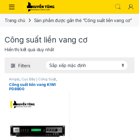
Trang chủ
Sản phẩm được gắn thẻ “Công suất liền vang cơ”
Công suất liền vang cơ
Hiển thị kết quả duy nhất
Filters
Amply
,
Cục Đẩy | Công Suất
,
Thiết bị âm thanh karaoke | KTV
,
Công suất liền vang KIWI
Vang Số | Mixer| Vang cơ
PD8800