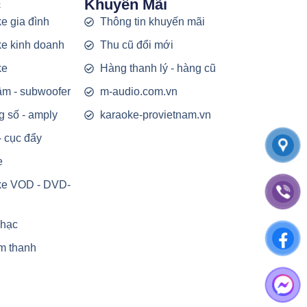
c
Khuyến Mãi
e gia đình
Thông tin khuyến mãi
e kinh doanh
Thu cũ đổi mới
ke
Hàng thanh lý - hàng cũ
rầm - subwoofer
m-audio.com.vn
g số - amply
karaoke-provietnam.vn
- cục đẩy
e
ke VOD - DVD-
nhạc
m thanh