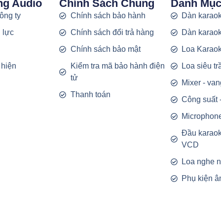
ng Audio
Chính Sách Chung
Danh Mụ
công ty
Chính sách bảo hành
Dàn karaok
 lực
Chính sách đổi trả hàng
Dàn karaok
g
Chính sách bảo mật
Loa Karao
 hiện
Kiểm tra mã bảo hành điện
Loa siêu t
tử
Mixer - van
Thanh toán
Công suất 
Microphon
Đầu karao
VCD
Loa nghe 
Phụ kiện â