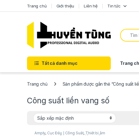
Trang chủ
Giới thiệu
Liên hệ
Tin tức
Tất cả danh mục
Trang ch
Trang chủ
Sản phẩm được gắn thẻ “Công suất liề
Công suất liền vang số
Amply
,
Cục Đẩy | Công Suất
,
Thiết bị âm
thanh karaoke | KTV
,
Vang Số | Mixer|