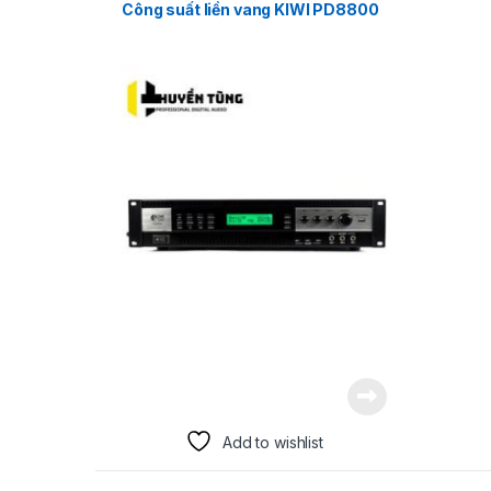
Vang cơ
Công suất liền vang KIWI PD8800
Add to wishlist