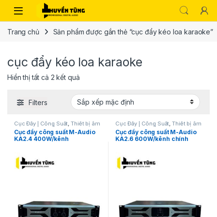
Trang chủ
Sản phẩm được gắn thẻ “cục đẩy kéo loa karaoke”
cục đẩy kéo loa karaoke
Hiển thị tất cả 2 kết quả
Filters
Cục Đẩy | Công Suất
,
Thiết bị âm
Cục Đẩy | Công Suất
,
Thiết bị âm
thanh karaoke | KTV
thanh karaoke | KTV
Cục đẩy công suất M-Audio
Cục đẩy công suất M-Audio
KA2.4 400W/kênh
KA2.6 600W/kênh chính
hãng