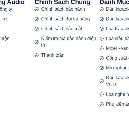
ng Audio
Chính Sách Chung
Danh Mụ
công ty
Chính sách bảo hành
Dàn karaok
 lực
Chính sách đổi trả hàng
Dàn karaok
g
Chính sách bảo mật
Loa Karao
 hiện
Kiểm tra mã bảo hành điện
Loa siêu t
tử
Mixer - van
Thanh toán
Công suất 
Microphon
Đầu karao
VCD
Loa nghe 
Phụ kiện â