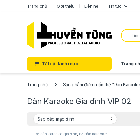
Trang chủ
Giới thiệu
Liên hệ
Tin tức
Tất cả danh mục
Trang ch
Trang chủ
Sản phẩm được gắn thẻ “Dàn Karaoke 
Dàn Karaoke Gia đình VIP 02
Bộ dàn karaoke gia đình
,
Bộ dàn karaoke
siêu hot