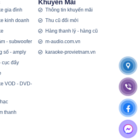
c
Khuyến Mãi
e gia đình
Thông tin khuyến mãi
e kinh doanh
Thu cũ đổi mới
ke
Hàng thanh lý - hàng cũ
rầm - subwoofer
m-audio.com.vn
g số - amply
karaoke-provietnam.vn
- cục đẩy
e
ke VOD - DVD-
nhạc
m thanh