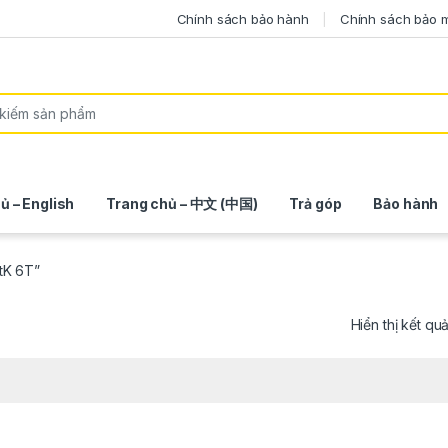
Chính sách bảo hành
Chính sách bảo 
ủ – English
Trang chủ – 中文 (中国)
Trả góp
Bảo hành
tK 6T”
Hiển thị kết qu