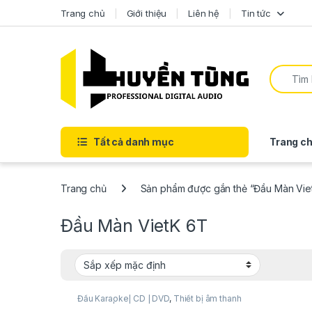
Trang chủ
Giới thiệu
Liên hệ
Tin tức
Tất cả danh mục
Trang ch
Trang chủ
Sản phẩm được gắn thẻ “Đầu Màn Vie
Đầu Màn VietK 6T
Đầu Karaoke| CD | DVD
,
Thiết bị âm thanh
karaoke | KTV