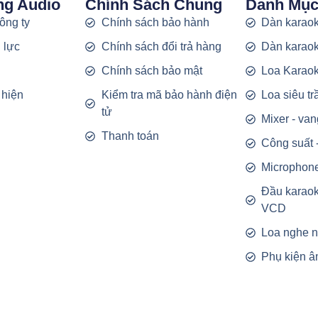
ng Audio
Chính Sách Chung
Danh Mụ
công ty
Chính sách bảo hành
Dàn karaok
 lực
Chính sách đổi trả hàng
Dàn karaok
g
Chính sách bảo mật
Loa Karao
 hiện
Kiểm tra mã bảo hành điện
Loa siêu t
tử
Mixer - van
Thanh toán
Công suất 
Microphon
Đầu karao
VCD
Loa nghe 
Phụ kiện â