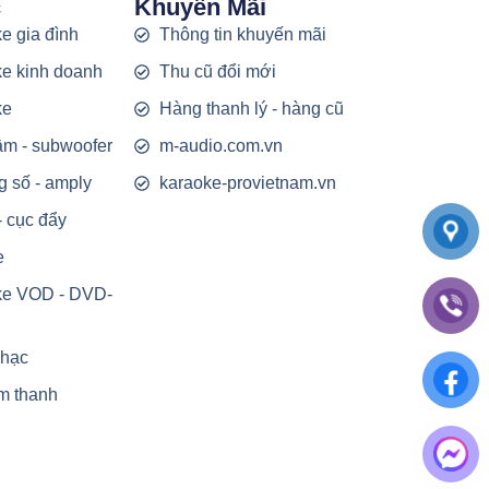
c
Khuyến Mãi
e gia đình
Thông tin khuyến mãi
e kinh doanh
Thu cũ đổi mới
ke
Hàng thanh lý - hàng cũ
rầm - subwoofer
m-audio.com.vn
g số - amply
karaoke-provietnam.vn
- cục đẩy
e
ke VOD - DVD-
nhạc
m thanh