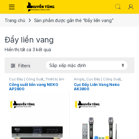
Trang chủ
Sản phẩm được gắn thẻ “Đẩy liền vang”
Đẩy liền vang
Hiển thị tất cả 3 kết quả
Filters
Cục Đẩy | Công Suất
,
Thiết bị âm
Amply
,
Cục Đẩy | Công Suất
,
thanh karaoke | KTV
,
Vang số
,
Thiết bị âm thanh karaoke | KTV
,
Công suất liền vang NEKO
Cục Đẩy Liền Vang Neko
Vang Số | Mixer| Vang cơ
Vang Số | Mixer| Vang cơ
AP2800
AK3800