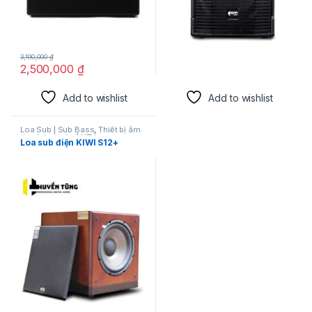
3,190,000
₫
2,500,000
₫
Add to wishlist
Add to wishlist
Loa Sub | Sub Bass
,
Thiết bị âm
thanh karaoke | KTV
Loa sub điện KIWI S12+