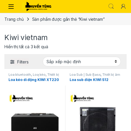
Trang chủ
Sản phẩm được gắn thẻ “Kiwi vietnam”
Kiwi vietnam
Hiển thị tất cả 3 kết quả
Filters
Loa bluetooth
,
Loa kéo
,
Thiết bị
Loa Sub | Sub Bass
,
Thiết bị âm
âm thanh karaoke | KTV
thanh karaoke | KTV
Loa kéo di động KIWI XT220
Loa sub điện KIWI S12