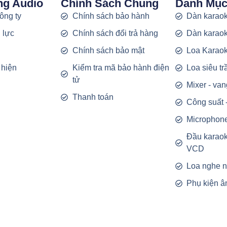
ng Audio
Chính Sách Chung
Danh Mụ
công ty
Chính sách bảo hành
Dàn karaok
 lực
Chính sách đổi trả hàng
Dàn karaok
g
Chính sách bảo mật
Loa Karao
 hiện
Kiểm tra mã bảo hành điện
Loa siêu t
tử
Mixer - van
Thanh toán
Công suất 
Microphon
Đầu karao
VCD
Loa nghe 
Phụ kiện â