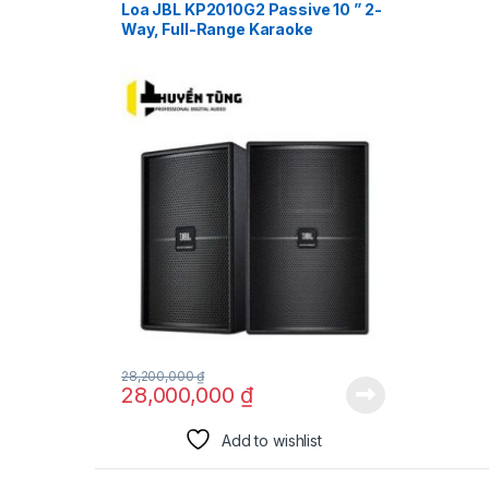
Loa JBL KP2010G2 Passive 10 ” 2-
Way, Full-Range Karaoke
Loudspeaker.
28,200,000
₫
28,000,000
₫
Add to wishlist