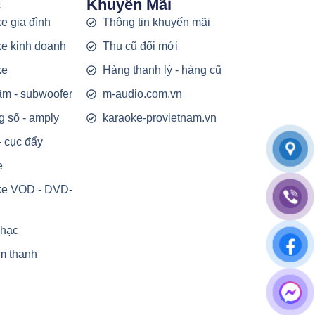
c
Khuyến Mãi
e gia đình
Thông tin khuyến mãi
e kinh doanh
Thu cũ đổi mới
ke
Hàng thanh lý - hàng cũ
rầm - subwoofer
m-audio.com.vn
g số - amply
karaoke-provietnam.vn
- cục đẩy
e
ke VOD - DVD-
nhạc
m thanh