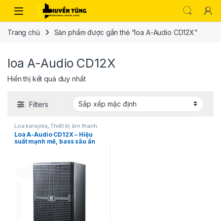
Trang chủ
Sản phẩm được gắn thẻ “loa A-Audio CD12X”
loa A-Audio CD12X
Hiển thị kết quả duy nhất
Filters
Loa karaoke
,
Thiết bị âm thanh
karaoke | KTV
Loa A-Audio CD12X – Hiệu
suất mạnh mẽ, bass sâu ấn
tượng