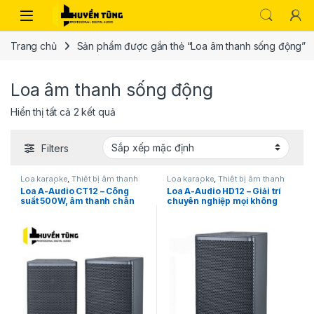
Trang chủ
Sản phẩm được gắn thẻ “Loa âm thanh sống động”
Loa âm thanh sống động
Hiển thị tất cả 2 kết quả
Filters
Loa karaoke
,
Thiết bị âm thanh
Loa karaoke
,
Thiết bị âm thanh
karaoke | KTV
karaoke | KTV
Loa A-Audio CT12 – Công
Loa A-Audio HD12 – Giải trí
suất 500W, âm thanh chân
chuyên nghiệp mọi không
thực
gian