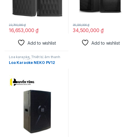
23,790,000
₫
35,000,000
₫
16,653,000
₫
34,500,000
₫
Add to wishlist
Add to wishlist
Loa karaoke
,
Thiết bị âm thanh
karaoke | KTV
Loa Karaoke NEKO PV12