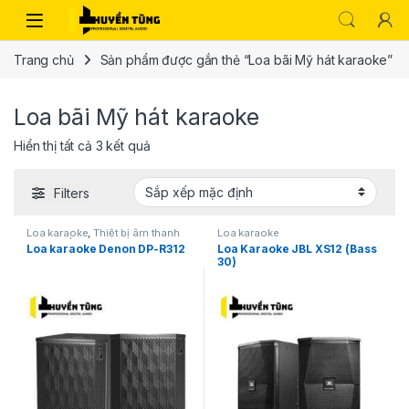
Trang chủ
Sản phẩm được gắn thẻ “Loa bãi Mỹ hát karaoke”
Loa bãi Mỹ hát karaoke
Hiển thị tất cả 3 kết quả
Filters
Loa karaoke
,
Thiết bị âm thanh
Loa karaoke
karaoke | KTV
Loa karaoke Denon DP-R312
Loa Karaoke JBL XS12 (Bass
30)