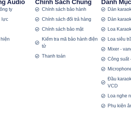
ng Audio
Chính Sách Chung
Danh Mụ
công ty
Chính sách bảo hành
Dàn karaok
 lực
Chính sách đổi trả hàng
Dàn karaok
g
Chính sách bảo mật
Loa Karao
 hiện
Kiểm tra mã bảo hành điện
Loa siêu t
tử
Mixer - van
Thanh toán
Công suất 
Microphon
Đầu karao
VCD
Loa nghe 
Phụ kiện â