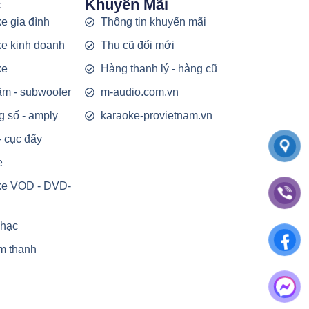
c
Khuyến Mãi
e gia đình
Thông tin khuyến mãi
e kinh doanh
Thu cũ đổi mới
ke
Hàng thanh lý - hàng cũ
rầm - subwoofer
m-audio.com.vn
g số - amply
karaoke-provietnam.vn
- cục đẩy
e
ke VOD - DVD-
nhạc
m thanh