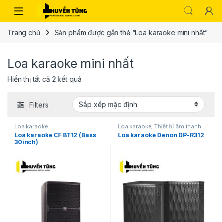
Trang chủ
Sản phẩm được gắn thẻ “Loa karaoke mini nhất”
Loa karaoke mini nhất
Hiển thị tất cả 2 kết quả
Filters
Loa karaoke
Loa karaoke
,
Thiết bị âm thanh
karaoke | KTV
Loa karaoke CF BT12 (Bass
Loa karaoke Denon DP-R312
30inch)