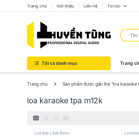
Trang chủ
Giới thiệu
Liên hệ
Tin tức
Tất cả danh mục
Trang ch
Trang chủ
Sản phẩm được gắn thẻ “loa karaoke 
loa karaoke tpa m12k
Loa Sub | Sub Bass
Loa kar