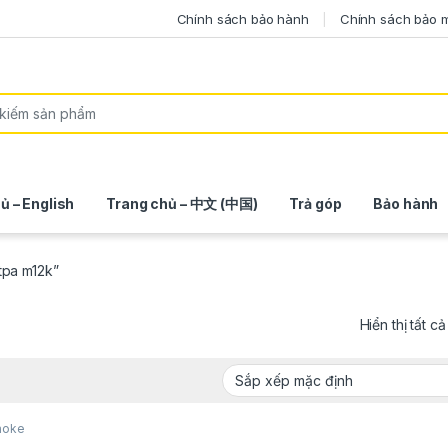
Chính sách bảo hành
Chính sách bảo 
ủ – English
Trang chủ – 中文 (中国)
Trả góp
Bảo hành
tpa m12k”
Hiển thị tất c
aoke