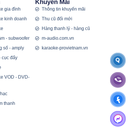
c
Khuyến Mãi
e gia đình
Thông tin khuyến mãi
e kinh doanh
Thu cũ đổi mới
ke
Hàng thanh lý - hàng cũ
rầm - subwoofer
m-audio.com.vn
g số - amply
karaoke-provietnam.vn
- cục đẩy
e
ke VOD - DVD-
nhạc
m thanh