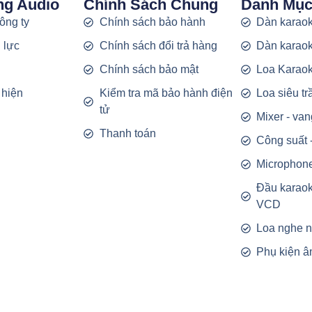
ng Audio
Chính Sách Chung
Danh Mụ
công ty
Chính sách bảo hành
Dàn karaok
 lực
Chính sách đổi trả hàng
Dàn karaok
g
Chính sách bảo mật
Loa Karao
 hiện
Kiểm tra mã bảo hành điện
Loa siêu t
tử
Mixer - van
Thanh toán
Công suất 
Microphon
Đầu karao
VCD
Loa nghe 
Phụ kiện â