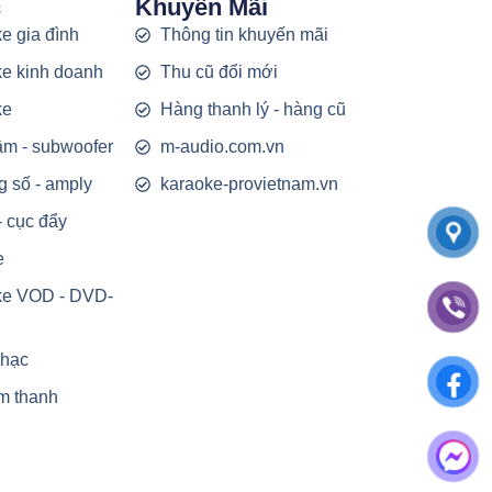
c
Khuyến Mãi
e gia đình
Thông tin khuyến mãi
e kinh doanh
Thu cũ đổi mới
ke
Hàng thanh lý - hàng cũ
rầm - subwoofer
m-audio.com.vn
g số - amply
karaoke-provietnam.vn
- cục đẩy
e
ke VOD - DVD-
nhạc
m thanh