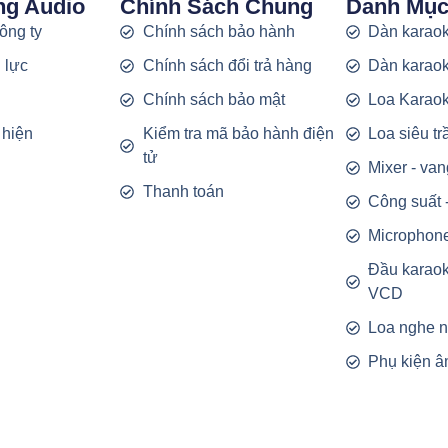
ng Audio
Chính Sách Chung
Danh Mụ
công ty
Chính sách bảo hành
Dàn karaok
 lực
Chính sách đổi trả hàng
Dàn karaok
g
Chính sách bảo mật
Loa Karao
 hiện
Kiểm tra mã bảo hành điện
Loa siêu t
tử
Mixer - van
Thanh toán
Công suất 
Microphon
Đầu karao
VCD
Loa nghe 
Phụ kiện â