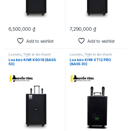
6,500,000
₫
7,290,000
₫
Add to wishlist
Add to wishlist
Loa kéo
,
Thiết bị âm thanh
Loa kéo
,
Thiết bị âm thanh
karaoke | KTV
karaoke | KTV
Loa kéo KIWI K6018 (BASS
Loa kéo KIWI XT12 PRO
50)
(BASS 30)