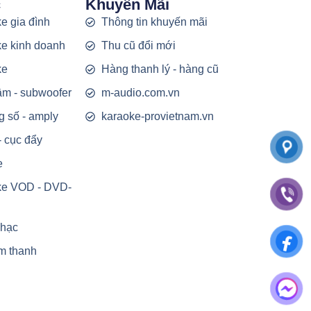
c
Khuyến Mãi
e gia đình
Thông tin khuyến mãi
e kinh doanh
Thu cũ đổi mới
ke
Hàng thanh lý - hàng cũ
rầm - subwoofer
m-audio.com.vn
g số - amply
karaoke-provietnam.vn
- cục đẩy
e
ke VOD - DVD-
nhạc
m thanh