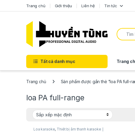
Trang chủ
Giới thiệu
Liên hệ
Tin tức
Tất cả danh mục
Trang ch
Trang chủ
Sản phẩm được gắn thẻ “loa PA full-r
loa PA full-range
Loa karaoke
,
Thiết bị âm thanh karaoke |
KTV