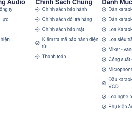
ng Audio
Chính Sách Chung
Danh Mụ
công ty
Chính sách bảo hành
Dàn karaok
 lực
Chính sách đổi trả hàng
Dàn karaok
g
Chính sách bảo mật
Loa Karao
 hiện
Kiểm tra mã bảo hành điện
Loa siêu t
tử
Mixer - van
Thanh toán
Công suất 
Microphon
Đầu karao
VCD
Loa nghe 
Phụ kiện â