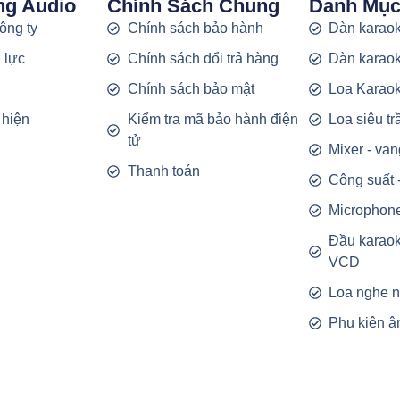
ng Audio
Chính Sách Chung
Danh Mụ
công ty
Chính sách bảo hành
Dàn karaok
 lực
Chính sách đổi trả hàng
Dàn karaok
g
Chính sách bảo mật
Loa Karao
 hiện
Kiểm tra mã bảo hành điện
Loa siêu t
tử
Mixer - van
Thanh toán
Công suất 
Microphon
Đầu karao
VCD
Loa nghe 
Phụ kiện â