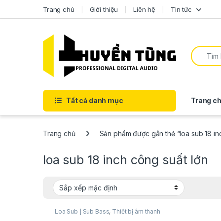
Trang chủ
Giới thiệu
Liên hệ
Tin tức
Tất cả danh mục
Trang ch
Trang chủ
Sản phẩm được gắn thẻ “loa sub 18 in
loa sub 18 inch công suất lớn
Loa Sub | Sub Bass
,
Thiết bị âm thanh
karaoke | KTV