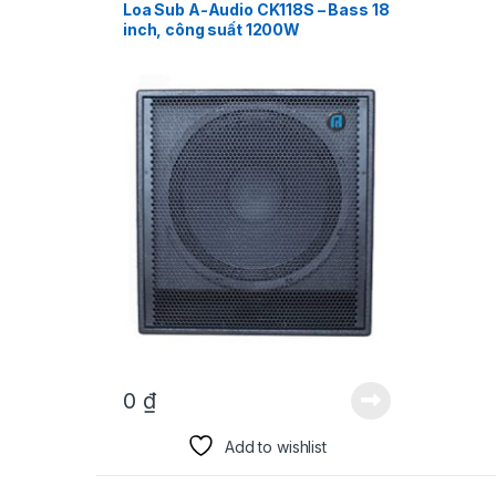
Loa Sub A-Audio CK118S – Bass 18
inch, công suất 1200W
0
₫
Add to wishlist