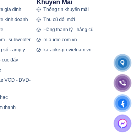
c
Khuyến Mãi
e gia đình
Thông tin khuyến mãi
e kinh doanh
Thu cũ đổi mới
ke
Hàng thanh lý - hàng cũ
rầm - subwoofer
m-audio.com.vn
g số - amply
karaoke-provietnam.vn
- cục đẩy
e
ke VOD - DVD-
nhạc
m thanh