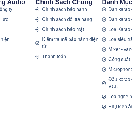
ng Audio
Chính Sách Chung
Danh Mụ
công ty
Chính sách bảo hành
Dàn karaok
 lực
Chính sách đổi trả hàng
Dàn karaok
g
Chính sách bảo mật
Loa Karao
 hiện
Kiểm tra mã bảo hành điện
Loa siêu t
tử
Mixer - van
Thanh toán
Công suất 
Microphon
Đầu karao
VCD
Loa nghe 
Phụ kiện â