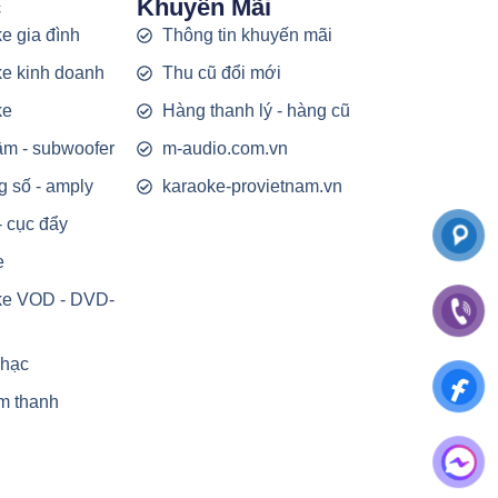
c
Khuyến Mãi
e gia đình
Thông tin khuyến mãi
e kinh doanh
Thu cũ đổi mới
ke
Hàng thanh lý - hàng cũ
rầm - subwoofer
m-audio.com.vn
g số - amply
karaoke-provietnam.vn
- cục đẩy
e
ke VOD - DVD-
nhạc
m thanh