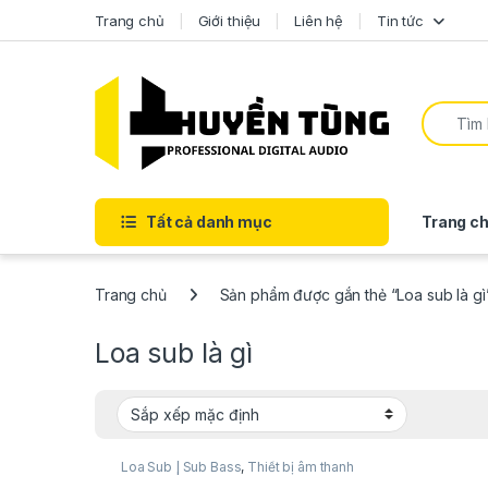
Trang chủ
Giới thiệu
Liên hệ
Tin tức
Tất cả danh mục
Trang ch
Trang chủ
Sản phẩm được gắn thẻ “Loa sub là gì
Loa sub là gì
Loa Sub | Sub Bass
,
Thiết bị âm thanh
karaoke | KTV