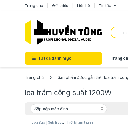
Trang chủ
Giới thiệu
Liên hệ
Tin tức
Tất cả danh mục
Trang ch
Trang chủ
Sản phẩm được gắn thẻ “loa trầm côn
loa trầm công suất 1200W
Loa Sub | Sub Bass
,
Thiết bị âm thanh
karaoke | KTV