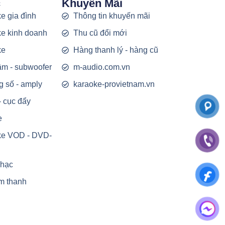
c
Khuyến Mãi
e gia đình
Thông tin khuyến mãi
e kinh doanh
Thu cũ đổi mới
ke
Hàng thanh lý - hàng cũ
rầm - subwoofer
m-audio.com.vn
g số - amply
karaoke-provietnam.vn
- cục đẩy
e
ke VOD - DVD-
nhạc
m thanh