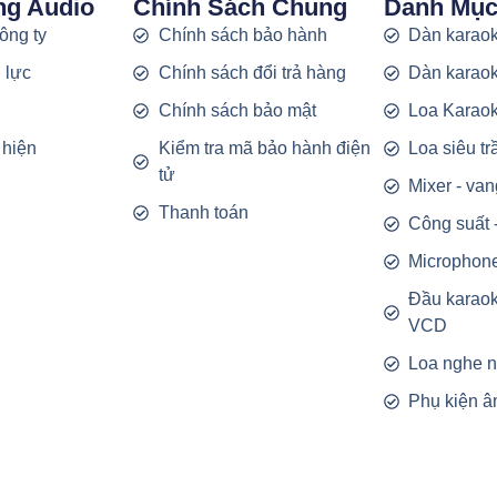
ng Audio
Chính Sách Chung
Danh Mụ
công ty
Chính sách bảo hành
Dàn karaok
 lực
Chính sách đổi trả hàng
Dàn karaok
g
Chính sách bảo mật
Loa Karao
 hiện
Kiểm tra mã bảo hành điện
Loa siêu t
tử
Mixer - van
Thanh toán
Công suất 
Microphon
Đầu karao
VCD
Loa nghe 
Phụ kiện â