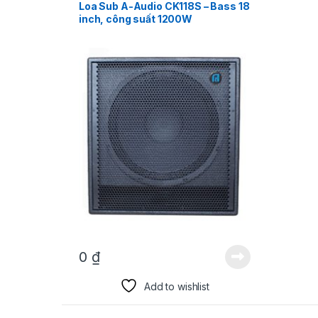
Loa Sub A-Audio CK118S – Bass 18
inch, công suất 1200W
0
₫
Add to wishlist