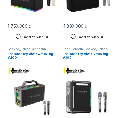
1,750,000
₫
4,800,000
₫
Add to wishlist
Add to wishlist
Loa kéo
,
Thiết bị âm thanh
Loa bluetooth
,
Loa kéo
,
Thiết bị
karaoke | KTV
âm thanh karaoke | KTV
Loa xách tay VietK Amazing
Loa xách tay VietK Amazing
V200
V300