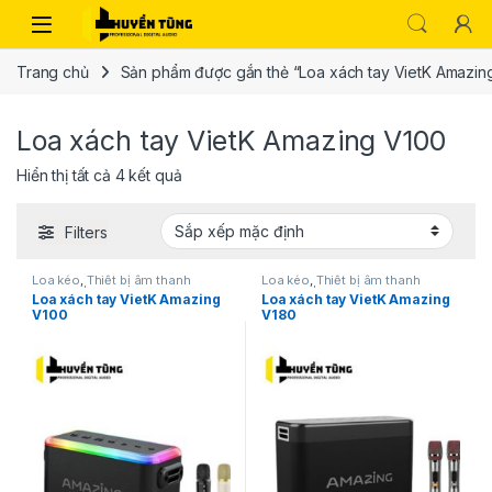
Trang chủ
Sản phẩm được gắn thẻ “Loa xách tay VietK Amazin
Loa xách tay VietK Amazing V100
Hiển thị tất cả 4 kết quả
Filters
Loa kéo
,
Thiết bị âm thanh
Loa kéo
,
Thiết bị âm thanh
karaoke | KTV
karaoke | KTV
Loa xách tay VietK Amazing
Loa xách tay VietK Amazing
V100
V180