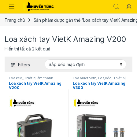
Trang chủ
Sản phẩm được gắn thẻ “Loa xách tay VietK Amazin
Loa xách tay VietK Amazing V200
Hiển thị tất cả 2 kết quả
Filters
Loa kéo
,
Thiết bị âm thanh
Loa bluetooth
,
Loa kéo
,
Thiết bị
karaoke | KTV
âm thanh karaoke | KTV
Loa xách tay VietK Amazing
Loa xách tay VietK Amazing
V200
V300