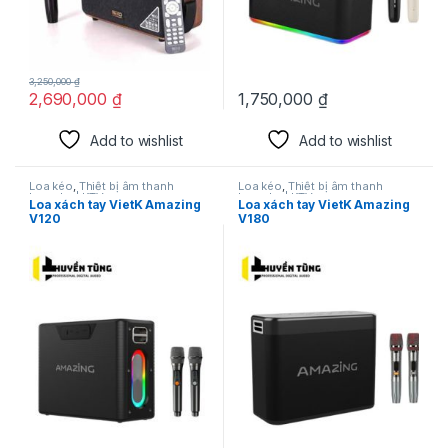
3,250,000
₫
2,690,000
₫
1,750,000
₫
Add to wishlist
Add to wishlist
Loa kéo
,
Thiết bị âm thanh
Loa kéo
,
Thiết bị âm thanh
karaoke | KTV
karaoke | KTV
Loa xách tay VietK Amazing
Loa xách tay VietK Amazing
V120
V180