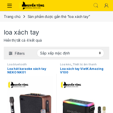
Trang chủ
Sản phẩm được gắn thẻ “loa xách tay”
loa xách tay
Hiển thị tất cả 4 kết quả
Filters
Loa bluetooth
Loa kéo
,
Thiết bị âm thanh
karaoke | KTV
Loa hát karaoke xách tay
Loa xách tay VietK Amazing
NEKO NK01
V100