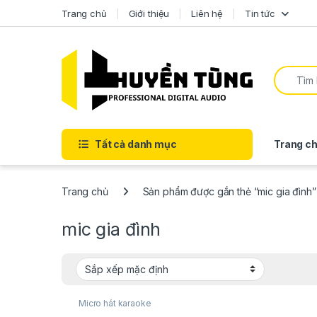
Trang chủ
Giới thiệu
Liên hệ
Tin tức
Tất cả danh mục
Trang ch
Trang chủ
Sản phẩm được gắn thẻ “mic gia đình”
mic gia đình
Micro hát karaoke