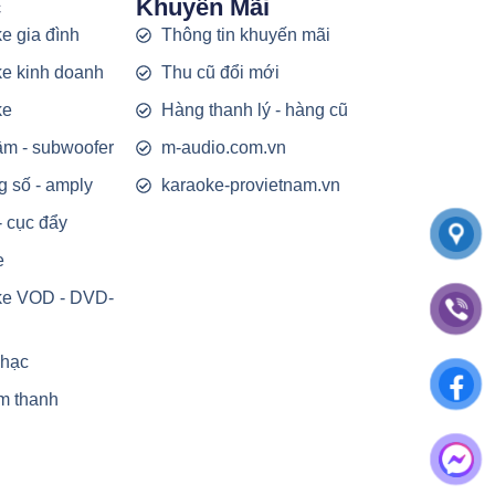
c
Khuyến Mãi
e gia đình
Thông tin khuyến mãi
e kinh doanh
Thu cũ đổi mới
ke
Hàng thanh lý - hàng cũ
rầm - subwoofer
m-audio.com.vn
g số - amply
karaoke-provietnam.vn
- cục đẩy
e
ke VOD - DVD-
nhạc
m thanh