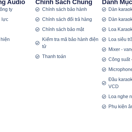
ng Audio
Chính Sách Chung
Danh Mụ
công ty
Chính sách bảo hành
Dàn karaok
 lực
Chính sách đổi trả hàng
Dàn karaok
g
Chính sách bảo mật
Loa Karao
 hiện
Kiểm tra mã bảo hành điện
Loa siêu t
tử
Mixer - van
Thanh toán
Công suất 
Microphon
Đầu karao
VCD
Loa nghe 
Phụ kiện â