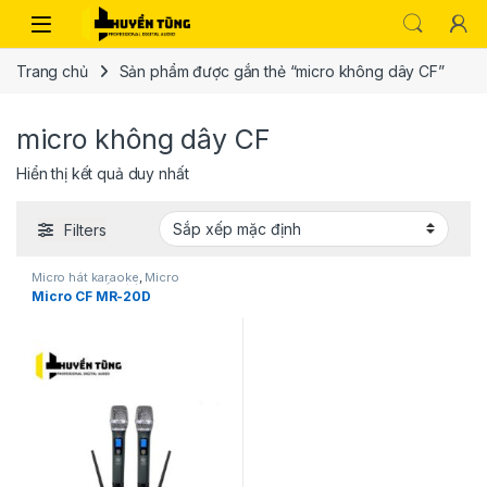
Trang chủ
Sản phẩm được gắn thẻ “micro không dây CF”
micro không dây CF
Hiển thị kết quả duy nhất
Filters
Micro hát karaoke
,
Micro
karaoke
,
Thiết bị âm thanh
Micro CF MR-20D
karaoke | KTV