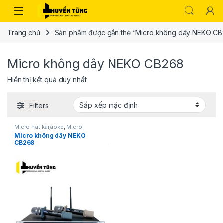
Trang chủ
Sản phẩm được gắn thẻ “Micro không dây NEKO C
Micro không dây NEKO CB268
Hiển thị kết quả duy nhất
Filters
Micro hát karaoke
,
Micro
karaoke
,
Thiết bị âm thanh
Micro không dây NEKO
karaoke | KTV
CB268