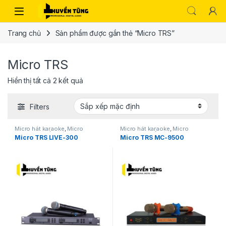
Trang chủ
Sản phẩm được gắn thẻ “Micro TRS”
Micro TRS
Hiển thị tất cả 2 kết quả
Filters
Micro hát karaoke
,
Micro
Micro hát karaoke
,
Micro
karaoke
,
Thiết bị âm thanh
karaoke
,
Thiết bị âm thanh
Micro TRS LIVE-300
Micro TRS MC-9500
karaoke | KTV
karaoke | KTV