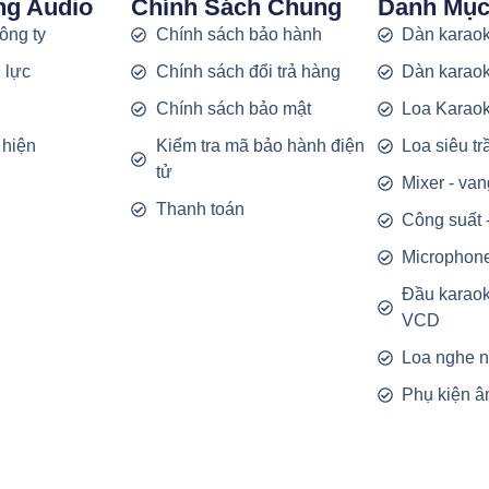
ng Audio
Chính Sách Chung
Danh Mụ
công ty
Chính sách bảo hành
Dàn karaok
 lực
Chính sách đổi trả hàng
Dàn karaok
g
Chính sách bảo mật
Loa Karao
 hiện
Kiểm tra mã bảo hành điện
Loa siêu t
tử
Mixer - van
Thanh toán
Công suất 
Microphon
Đầu karao
VCD
Loa nghe 
Phụ kiện â