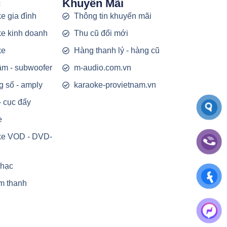
c
Khuyến Mãi
e gia đình
Thông tin khuyến mãi
e kinh doanh
Thu cũ đổi mới
ke
Hàng thanh lý - hàng cũ
rầm - subwoofer
m-audio.com.vn
g số - amply
karaoke-provietnam.vn
- cục đẩy
e
ke VOD - DVD-
nhạc
m thanh