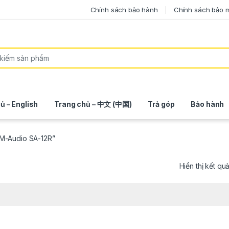
Chính sách bảo hành
Chính sách bảo 
ủ – English
Trang chủ – 中文 (中国)
Trả góp
Bảo hành
 M-Audio SA-12R”
Hiển thị kết qu