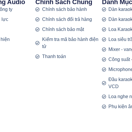
ng Audio
Chính Sách Chung
Danh Mụ
công ty
Chính sách bảo hành
Dàn karaok
 lực
Chính sách đổi trả hàng
Dàn karaok
g
Chính sách bảo mật
Loa Karao
 hiện
Kiểm tra mã bảo hành điện
Loa siêu t
tử
Mixer - van
Thanh toán
Công suất 
Microphon
Đầu karao
VCD
Loa nghe 
Phụ kiện â