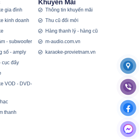
c
Khuyến Mãi
e gia đình
Thông tin khuyến mãi
e kinh doanh
Thu cũ đổi mới
ke
Hàng thanh lý - hàng cũ
rầm - subwoofer
m-audio.com.vn
g số - amply
karaoke-provietnam.vn
- cục đẩy
e
ke VOD - DVD-
nhạc
m thanh