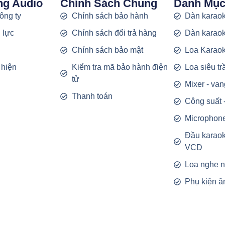
ng Audio
Chính Sách Chung
Danh Mụ
công ty
Chính sách bảo hành
Dàn karaok
 lực
Chính sách đổi trả hàng
Dàn karaok
g
Chính sách bảo mật
Loa Karao
 hiện
Kiểm tra mã bảo hành điện
Loa siêu t
tử
Mixer - van
Thanh toán
Công suất 
Microphon
Đầu karao
VCD
Loa nghe 
Phụ kiện â