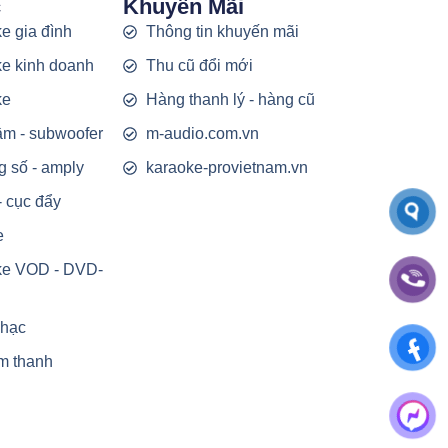
c
Khuyến Mãi
e gia đình
Thông tin khuyến mãi
e kinh doanh
Thu cũ đổi mới
ke
Hàng thanh lý - hàng cũ
rầm - subwoofer
m-audio.com.vn
g số - amply
karaoke-provietnam.vn
- cục đẩy
e
ke VOD - DVD-
nhạc
m thanh