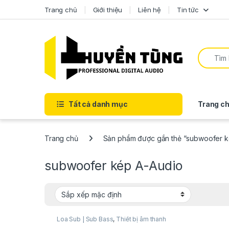
Trang chủ
Giới thiệu
Liên hệ
Tin tức
Tất cả danh mục
Trang ch
Trang chủ
Sản phẩm được gắn thẻ “subwoofer k
subwoofer kép A-Audio
Loa Sub | Sub Bass
,
Thiết bị âm thanh
karaoke | KTV