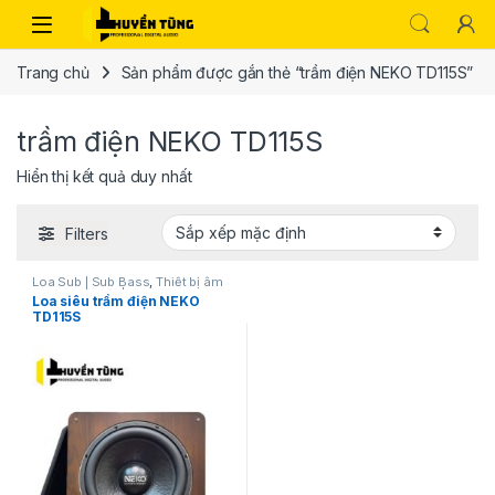
Trang chủ
Sản phẩm được gắn thẻ “trầm điện NEKO TD115S”
trầm điện NEKO TD115S
Hiển thị kết quả duy nhất
Filters
Loa Sub | Sub Bass
,
Thiết bị âm
thanh karaoke | KTV
Loa siêu trầm điện NEKO
TD115S