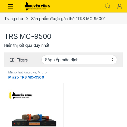
Trang chủ
Sản phẩm được gắn thẻ “TRS MC-9500”
TRS MC-9500
Hiển thị kết quả duy nhất
Filters
Micro hát karaoke
,
Micro
karaoke
,
Thiết bị âm thanh
Micro TRS MC-9500
karaoke | KTV