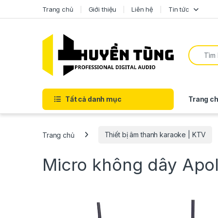
Trang chủ
Giới thiệu
Liên hệ
Tin tức
Tất cả danh mục
Trang ch
Trang chủ
Thiết bị âm thanh karaoke | KTV
Micro không dây Apol