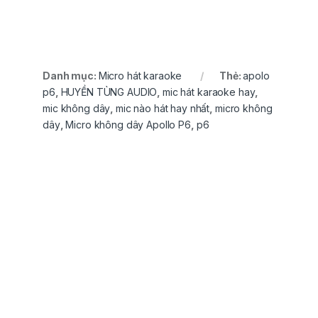
Danh mục:
Micro hát karaoke
Thẻ:
apolo
p6
,
HUYỀN TÙNG AUDIO
,
mic hát karaoke hay
,
mic không dây
,
mic nào hát hay nhất
,
micro không
dây
,
Micro không dây Apollo P6
,
p6