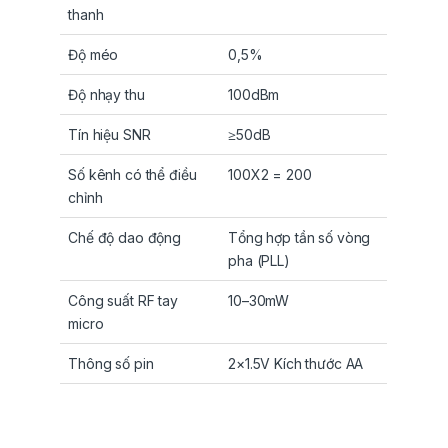
thanh
Độ méo
0,5%
Độ nhạy thu
100dBm
Tín hiệu SNR
≥50dB
Số kênh có thể điều
100X2 = 200
chỉnh
Chế độ dao động
Tổng hợp tần số vòng
pha (PLL)
Công suất RF tay
10–30mW
micro
Thông số pin
2×1.5V Kích thước AA