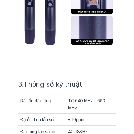
3.Thông số kỹ thuật
Dải tần đáp ứng
Từ 640 MHz – 690
MHz
Độ ổn định tần số
± 10ppm
Đáp ứng tần số âm
40–18KHz