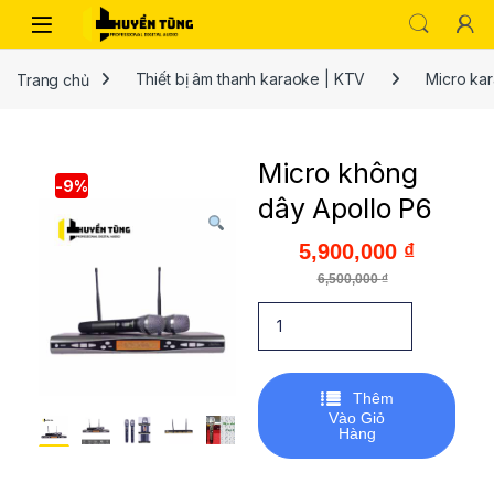
Trang chủ
Thiết bị âm thanh karaoke | KTV
Micro ka
Micro không
-
9%
dây Apollo P6
5,900,000
₫
6,500,000
₫
Thêm
Vào Giỏ
Hàng