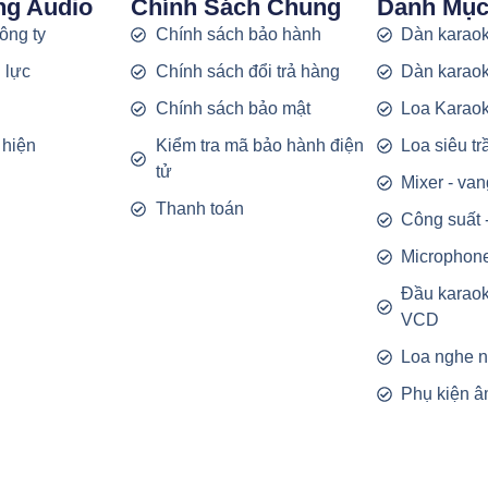
ng Audio
Chính Sách Chung
Danh Mụ
công ty
Chính sách bảo hành
Dàn karaok
 lực
Chính sách đổi trả hàng
Dàn karaok
g
Chính sách bảo mật
Loa Karao
 hiện
Kiểm tra mã bảo hành điện
Loa siêu t
tử
Mixer - van
Thanh toán
Công suất 
Microphon
Đầu karao
VCD
Loa nghe 
Phụ kiện â