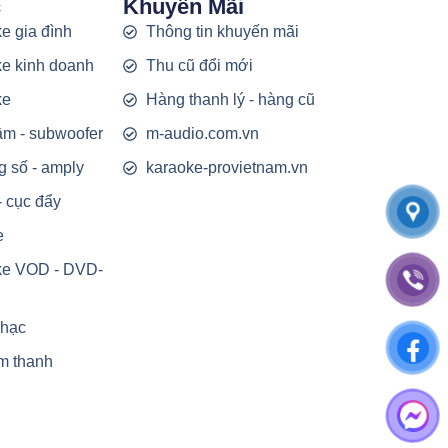
c
Khuyến Mãi
e gia đình
Thông tin khuyến mãi
e kinh doanh
Thu cũ đổi mới
ke
Hàng thanh lý - hàng cũ
rầm - subwoofer
m-audio.com.vn
g số - amply
karaoke-provietnam.vn
- cục đẩy
e
ke VOD - DVD-
nhạc
m thanh