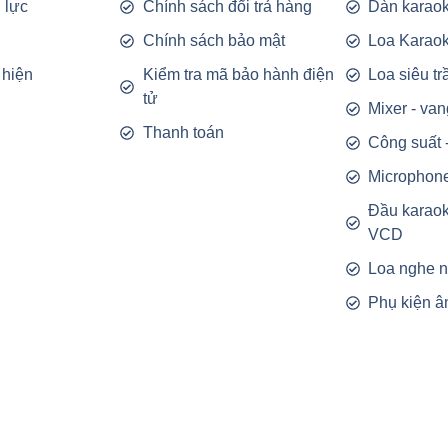
 lực
Chính sách đổi trả hàng
Dàn karaok
g
Chính sách bảo mật
Loa Karao
 hiện
Kiểm tra mã bảo hành điện
Loa siêu t
tử
Mixer - van
Thanh toán
Công suất 
Microphon
Đầu karao
VCD
Loa nghe 
Phụ kiện â