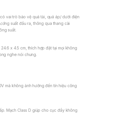
 vai trò bảo vệ quá tải, quá áp/ dưới điện
n
cô
ng suất đầu ra, thông qua thang cài
ông suất.
x 24.6 x 4.5 cm, thích hợp đặt tại mọi không
hòng nghe nói chung.
280V mà không ảnh hưởng đến tín hiệu công
thấp. Mạch Class D giúp cho cục đẩy không