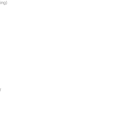
ing)
B
W