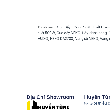
Danh mục:
Cục Đẩy | Công Suất
,
Thiết bị â
suất 500W
,
Cục đẩy NEKO
,
Đẩy chính hang
,
AUDIO
,
NEKO DA2700
,
Vang số NEKO
,
Vang 
Địa Chỉ Showroom
Huyền Tù
Giới thiệu 