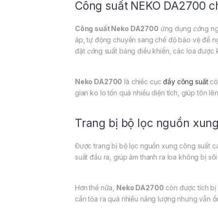
Công suất NEKO DA2700 c
Công suất Neko DA2700
ứng dụng
cô
ng ng
áp, tự động chuyển sang chế độ bảo vệ để ng
đặt
cô
ng suất bảng điều khiển, các loa được k
Neko DA2700
là chiếc cục
đẩy công suất
có 
gian ko lo tốn quá nhiều diện tích, giúp tôn 
Trang bị bộ lọc nguồn xung
Được trang bị bộ lọc nguồn xung công suất c
suất đầu ra, giúp âm thanh ra loa không bị s
Hơn thế nữa,
Neko DA2700
còn được tích bị
cần tỏa ra quá nhiều năng lượng nhưng vẫn ổ