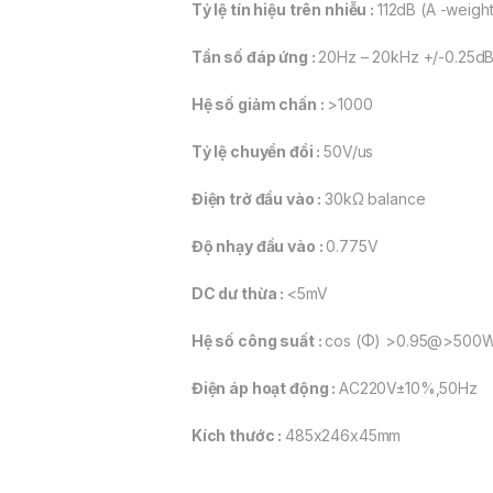
Tỷ lệ tín hiệu trên nhiễu :
112dB (A -weight
Tần số đáp ứng :
20Hz – 20kHz +/-0.25d
Hệ số giảm chấn :
>1000
Tỷ lệ chuyển đổi :
50V/us
Điện trở đầu vào :
30kΩ balance
Độ nhạy đầu vào :
0.775V
DC dư thừa :
<5mV
Hệ số công suất :
cos (Φ) >0.95@>500
Điện áp hoạt động :
AC220V±10%,50Hz
Kích thước :
485x246x45mm