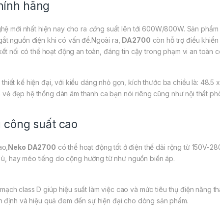
hính hãng
hệ mới nhất hiện nay cho ra
cô
ng suất lên tới 600W/800W. Sản phẩm có
ắt nguồn điện khi có vấn đề.Ngoài ra,
DA2700
còn hỗ trợ điều khiể
ết nối có thể hoạt động an toàn, đáng tin cậy trong phạm vi an toàn c
thiết kế hiện đại, với kiểu dáng nhỏ gọn, kích thước ba chiều là: 48.5 
lên vẻ đẹp hệ thống dàn âm thanh ca bạn nói riêng cũng như nội thất p
 công suất cao
ao,
Neko DA2700
có thể hoạt động tốt ở điện thế dải rộng từ 150V-
ôi ù, hay méo tiếng do cộng hưởng từ như nguồn biến áp.
 mạch class D giúp hiệu suất làm việc cao và mức tiêu thụ điện năng 
n định và hiệu quả đem đến sự hiện đại cho dòng sản phẩm.