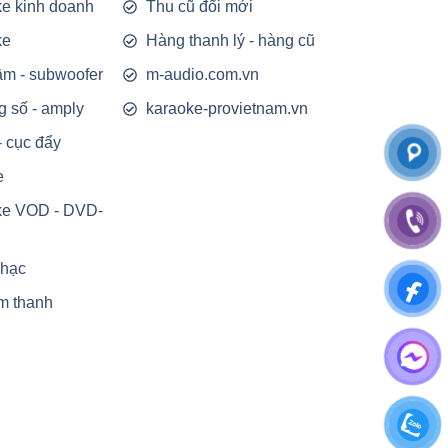
e kinh doanh
Thu cũ đổi mới
ke
Hàng thanh lý - hàng cũ
rầm - subwoofer
m-audio.com.vn
g số - amply
karaoke-provietnam.vn
- cục đẩy
e
ke VOD - DVD-
nhạc
m thanh