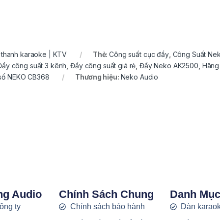
m thanh karaoke | KTV
Thẻ:
Công suất cục đẩy
,
Công Suất Ne
Đẩy công suất 3 kênh
,
Đẩy công suất giá rẻ
,
Đẩy Neko AK2500
,
Hãng
số NEKO CB368
Thương hiệu:
Neko Audio
ng Audio
Chính Sách Chung
Danh Mụ
công ty
Chính sách bảo hành
Dàn karaok