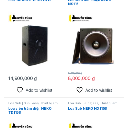
NS115
9,000,000
₫
14,900,000
₫
8,000,000
₫
Add to wishlist
Add to wishlist
Loa Sub | Sub Bass
,
Thiết bị âm
Loa Sub | Sub Bass
,
Thiết bị âm
thanh karaoke | KTV
thanh karaoke | KTV
Loa siêu trầm điện NEKO
Loa Sub NEKO NX115S
TD115S