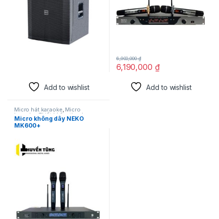
6,900,000
₫
6,190,000
₫
Add to wishlist
Add to wishlist
Micro hát karaoke
,
Micro
karaoke
,
Thiết bị âm thanh
Micro không dây NEKO
karaoke | KTV
MK600+