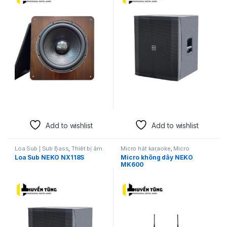
Add to wishlist
Add to wishlist
Loa Sub | Sub Bass
,
Thiết bị âm
Micro hát karaoke
,
Micro
thanh karaoke | KTV
karaoke
,
Thiết bị âm thanh
Loa Sub NEKO NX118S
Micro không dây NEKO
karaoke | KTV
MK600