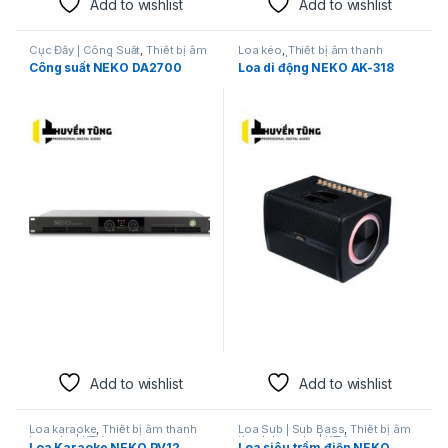
Add to wishlist
Add to wishlist
Cục Đẩy | Công Suất
,
Thiết bị âm
Loa kéo
,
Thiết bị âm thanh
thanh karaoke | KTV
karaoke | KTV
Công suất NEKO DA2700
Loa di động NEKO AK-318
Add to wishlist
Add to wishlist
Loa karaoke
,
Thiết bị âm thanh
Loa Sub | Sub Bass
,
Thiết bị âm
karaoke | KTV
thanh karaoke | KTV
Loa Karaoke NEKO PV12
Loa siêu trầm điện NEKO