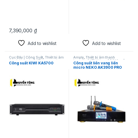
7,390,000
₫
Add to wishlist
Add to wishlist
Cục Đẩy | Công Suất
,
Thiết bị âm
Amply
,
Thiết bị âm thanh
thanh karaoke | KTV
karaoke | KTV
,
Vang Số | Mixer|
Công suất KIWI KA5700
Công suất liền vang liền
Vang cơ
micro NEKO AK3900 PRO