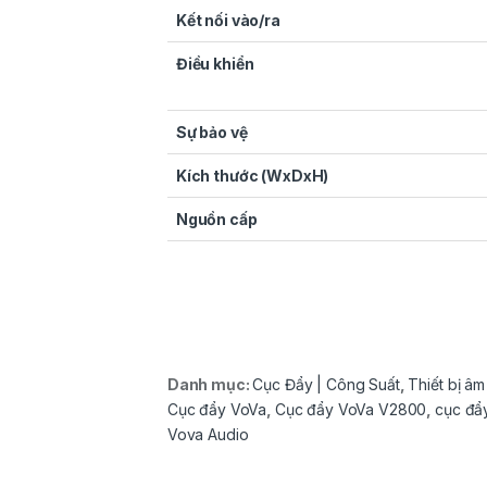
Kết nối vào/ra
Điều khiển
Sự bảo vệ
Kích thước (WxDxH)
Nguồn cấp
Danh mục:
Cục Đẩy | Công Suất
,
Thiết bị â
Cục đẩy VoVa
,
Cục đẩy VoVa V2800
,
cục đẩ
Vova Audio