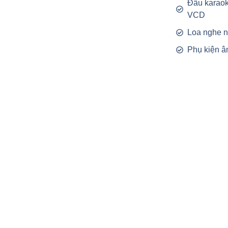
Đầu karao
VCD
Loa nghe 
Phụ kiện â