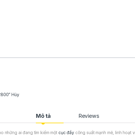
V2800” Hủy
Mô tả
Reviews
o những ai đang tìm kiếm một
cục đẩy
công suất mạnh mẽ, linh hoạt v