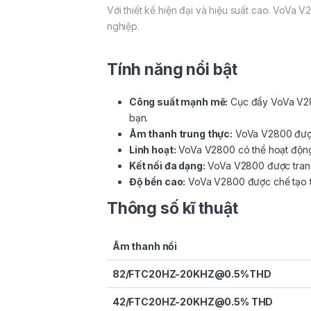
Với thiết kế hiện đại và hiệu suất cao. VoV
nghiệp.
Tính năng nổi bật
Công suất mạnh mẽ:
Cục đẩy VoVa V280
bạn.
Âm thanh trung thực:
VoVa V2800 được t
Linh hoạt:
VoVa V2800 có thể hoạt động 
Kết nối đa dạng:
VoVa V2800 được trang 
Độ bền cao:
VoVa V2800 được chế tạo từ 
Thông số kĩ thuật
Âm thanh nổi
82/FTC20HZ-20KHZ@0.5%THD
42/FTC20HZ-20KHZ@0.5% THD