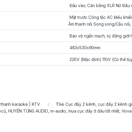
Đầu vào; Cân bằng XLR Nữ Đầu 
Mặt trước Công tắc AC Điều khiển
Âm thanh nổi Song song/Cầu nối,
Bảo vệ ngắn mạch, tự động giới 
483x530x90mm
220V (Mặc định) 110V (Có thể tùy
m thanh karaoke | KTV
Thẻ:
Cục đẩy 2 kênh
,
cục đẩy 2 kênh gi
ycũ
,
HUYỀN TÙNG AUDIO
,
m-audio
,
mua cục đẩy ở đâu tốt nhất
,
Vova