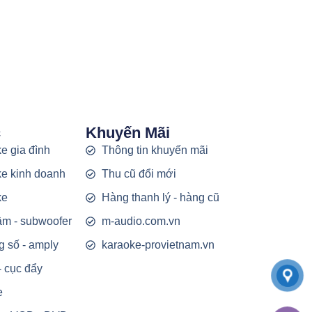
c
Khuyến Mãi
e gia đình
Thông tin khuyến mãi
e kinh doanh
Thu cũ đổi mới
ke
Hàng thanh lý - hàng cũ
rầm - subwoofer
m-audio.com.vn
g số - amply
karaoke-provietnam.vn
- cục đẩy
e