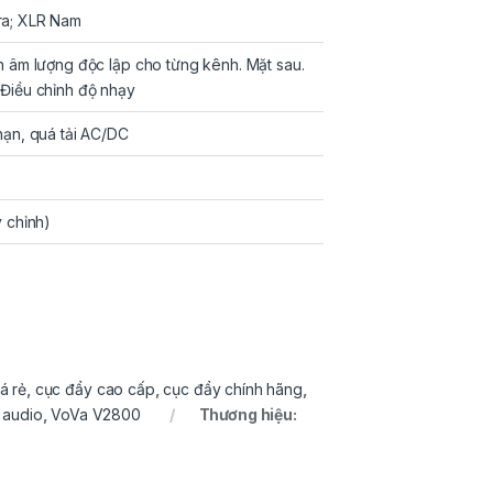
ra; XLR Nam
 âm lượng độc lập cho từng kênh. Mặt sau.
 Điều chỉnh độ nhạy
hạn, quá tải AC/DC
 chỉnh)
á rẻ
,
cục đẩy cao cấp
,
cục đẩy chính hãng
,
 audio
,
VoVa V2800
Thương hiệu: