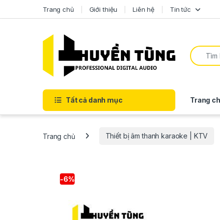
Trang chủ
Giới thiệu
Liên hệ
Tin tức
Tất cả danh mục
Trang ch
Trang chủ
Thiết bị âm thanh karaoke | KTV
-
6%