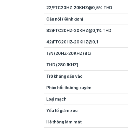
22/FTC20HZ-20KHZ@0,5% THD
Cầu nổi (Kênh đơn)
82/FTC20HZ-20KHZ@0,1% THD
42/FTC20HZ-20KHZ@0,1
T/N (20HZ-20KHZ) ΒΩ
THD (280 1KHZ)
Trở kháng đầu vào
Phản hồi thường xuyên
Loại mạch
Yếu tố giảm xóc
Hệ thống làm mát