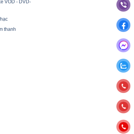
ke VOD - DVD-
nhạc
m thanh