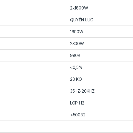
2x1800W
QUYỀN LỰC
1600W
2300W
980B
<0,5%
20 KO
35HZ-20KHZ
LOP H2
>50082