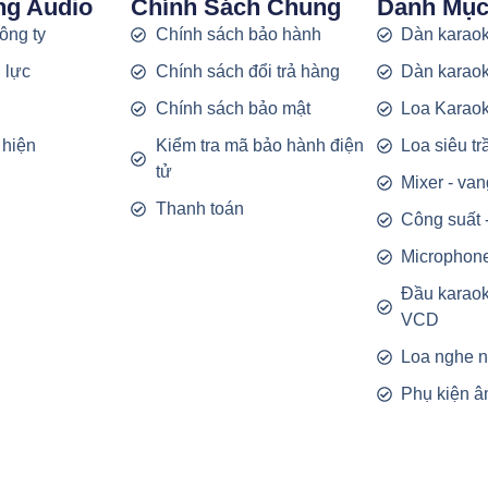
ng Audio
Chính Sách Chung
Danh Mụ
công ty
Chính sách bảo hành
Dàn karaok
 lực
Chính sách đổi trả hàng
Dàn karaok
g
Chính sách bảo mật
Loa Karao
 hiện
Kiểm tra mã bảo hành điện
Loa siêu t
tử
Mixer - van
Thanh toán
Công suất 
Microphon
Đầu karao
VCD
Loa nghe 
Phụ kiện â