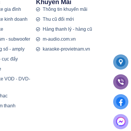
c
Khuyến Mãi
e gia đình
Thông tin khuyến mãi
e kinh doanh
Thu cũ đổi mới
ke
Hàng thanh lý - hàng cũ
rầm - subwoofer
m-audio.com.vn
g số - amply
karaoke-provietnam.vn
- cục đẩy
e
ke VOD - DVD-
nhạc
m thanh