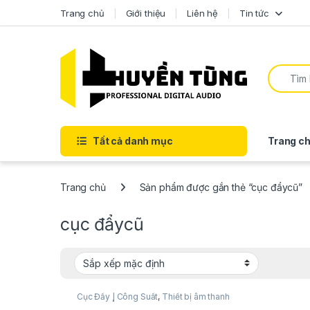
Trang chủ
Giới thiệu
Liên hệ
Tin tức
Tất cả danh mục
Trang ch
Trang chủ
Sản phẩm được gắn thẻ “cục đẩycũ”
cục đẩycũ
Cục Đẩy | Công Suất
,
Thiết bị âm thanh
karaoke | KTV