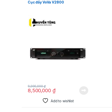
Cục đẩy VoVa V2800
9,000,000
₫
8,500,000
₫
Add to wishlist