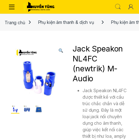
Trang chủ
Phụ kiện âm thanh & dịch vụ
Phụ kiện âm 
Jack Speakon
NL4FC
(newtrik) M-
Audio
Jack Speakon NL4FC
được thiết kế với cấu
trúc chắc chắn và dễ
sử dụng. Đây là một
loại jack nối chuyên
dụng cho âm thanh,
giúp việc kết nối các
thiết bị như loa, amply