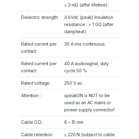
≤ 3 mΩ (after lifetime)
Dielectric strength:
4 kVdc (peak) Insulation
resistance : > 1 GΩ (after
dampheat)
Rated current per
30 A rms continuous
contact:
Rated current per
40 A audiosignal, duty
contact:
cycle 50 %
Rated voltage:
250 V ac
Attention :
speakON is NOT to be
used as an AC mains or
power supply connector!
Cable O.D.:
6 – 15 mm
Cable retention:
≥ 220 N (subject to cable