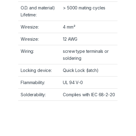
O.D. and material)
> 5000 mating cycles
Lifetime:
Wiresize:
4 mm²
Wiresize:
12 AWG
Wiring:
screw type terminals or
soldering
Locking device:
Quick Lock (latch)
Flammability:
UL 94 V-0
Solderability:
Complies with IEC 68-2-20